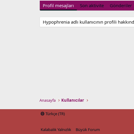
Profil mesajları
Son aktivite
Gönderiler
Hypophrenia adlı kullanıcının profili hakkı
Anasayfa
Kullanıcılar
Türkçe (TR)
Kalabalık Yalnızlık
Büyük Forum