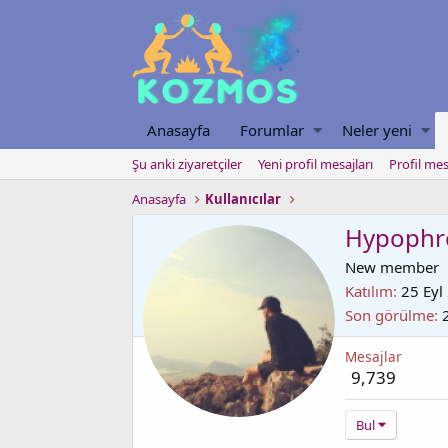
Anasayfa
Forumlar
Neler yeni
Şu anki ziyaretçiler
Yeni profil mesajları
Profil mes
Anasayfa
Kullanıcılar
Hypophr
New member
Katılım
25 Eyl
Son görülme
Mesajlar
9,739
Bul