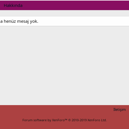
Hakkında
nda henüz mesaj yok.
İletişim
Forum software by XenForo™
© 2010-2019 XenForo Ltd.