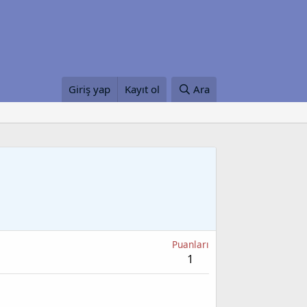
Giriş yap
Kayıt ol
Ara
Puanları
1