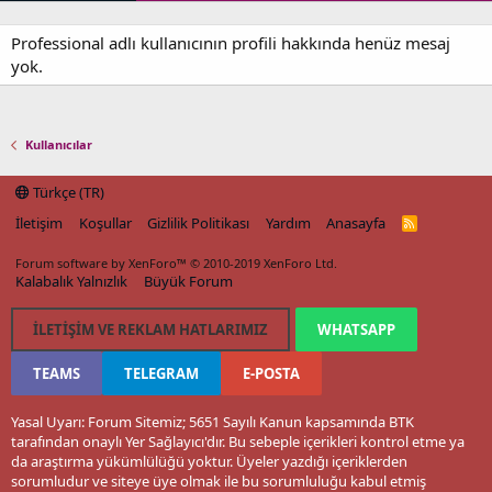
Professional adlı kullanıcının profili hakkında henüz mesaj
yok.
Kullanıcılar
Türkçe (TR)
İletişim
Koşullar
Gizlilik Politikası
Yardım
Anasayfa
R
S
S
Forum software by XenForo™
© 2010-2019 XenForo Ltd.
Kalabalık Yalnızlık
Büyük Forum
İLETIŞIM VE REKLAM HATLARIMIZ
WHATSAPP
TEAMS
TELEGRAM
E-POSTA
Yasal Uyarı: Forum Sitemiz; 5651 Sayılı Kanun kapsamında BTK
tarafından onaylı Yer Sağlayıcı'dır. Bu sebeple içerikleri kontrol etme ya
da araştırma yükümlülüğü yoktur. Üyeler yazdığı içeriklerden
sorumludur ve siteye üye olmak ile bu sorumluluğu kabul etmiş