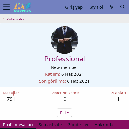
Giriş yap
Kayıt ol
Kullanıcılar
Professional
New member
Katılım
6 Haz 2021
Son görülme
6 Haz 2021
Mesajlar
Reaction score
Puanları
791
0
1
Bul
Profil mesajları
Son aktivite
Gönderiler
Hakkında