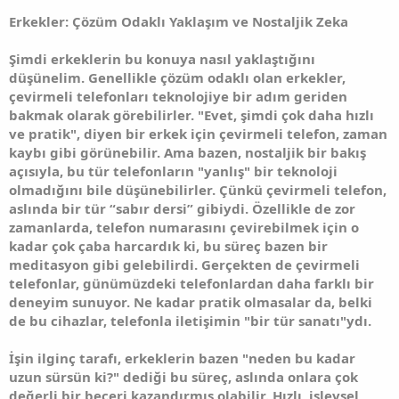
Erkekler: Çözüm Odaklı Yaklaşım ve Nostaljik Zeka
Şimdi erkeklerin bu konuya nasıl yaklaştığını
düşünelim. Genellikle çözüm odaklı olan erkekler,
çevirmeli telefonları teknolojiye bir adım geriden
bakmak olarak görebilirler. "Evet, şimdi çok daha hızlı
ve pratik", diyen bir erkek için çevirmeli telefon, zaman
kaybı gibi görünebilir. Ama bazen, nostaljik bir bakış
açısıyla, bu tür telefonların "yanlış" bir teknoloji
olmadığını bile düşünebilirler. Çünkü çevirmeli telefon,
aslında bir tür “sabır dersi” gibiydi. Özellikle de zor
zamanlarda, telefon numarasını çevirebilmek için o
kadar çok çaba harcardık ki, bu süreç bazen bir
meditasyon gibi gelebilirdi. Gerçekten de çevirmeli
telefonlar, günümüzdeki telefonlardan daha farklı bir
deneyim sunuyor. Ne kadar pratik olmasalar da, belki
de bu cihazlar, telefonla iletişimin "bir tür sanatı"ydı.
İşin ilginç tarafı, erkeklerin bazen "neden bu kadar
uzun sürsün ki?" dediği bu süreç, aslında onlara çok
değerli bir beceri kazandırmış olabilir. Hızlı, işlevsel,