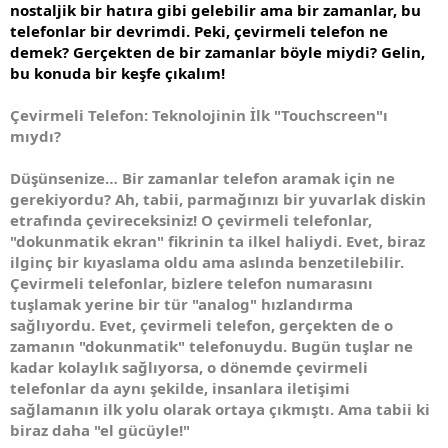
nostaljik bir hatıra gibi gelebilir ama bir zamanlar, bu
telefonlar bir devrimdi. Peki, çevirmeli telefon ne
demek? Gerçekten de bir zamanlar böyle miydi? Gelin,
bu konuda bir keşfe çıkalım!
Çevirmeli Telefon: Teknolojinin İlk "Touchscreen"ı
mıydı?
Düşünsenize… Bir zamanlar telefon aramak için ne
gerekiyordu? Ah, tabii, parmağınızı bir yuvarlak diskin
etrafında çevireceksiniz! O çevirmeli telefonlar,
"dokunmatik ekran" fikrinin ta ilkel haliydi. Evet, biraz
ilginç bir kıyaslama oldu ama aslında benzetilebilir.
Çevirmeli telefonlar, bizlere telefon numarasını
tuşlamak yerine bir tür "analog" hızlandırma
sağlıyordu. Evet, çevirmeli telefon, gerçekten de o
zamanın "dokunmatik" telefonuydu. Bugün tuşlar ne
kadar kolaylık sağlıyorsa, o dönemde çevirmeli
telefonlar da aynı şekilde, insanlara iletişimi
sağlamanın ilk yolu olarak ortaya çıkmıştı. Ama tabii ki
biraz daha "el gücüyle!"