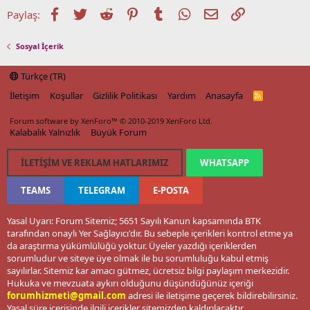
Facebook
Twitter
Reddit
Pinterest
Tumblr
WhatsApp
E-posta
Link
Paylaş:
Sosyal İçerik
Türkçe (TR)
İletişim
Koşullar
Gizlilik Politikası
Yardım
Anasayfa
R
S
S
Forum software by XenForo™
© 2010-2019 XenForo Ltd.
Kalabalık Yalnızlık
Büyük Forum
İLETIŞIM VE REKLAM HATLARIMIZ
WHATSAPP
TEAMS
TELEGRAM
E-POSTA
Yasal Uyarı: Forum Sitemiz; 5651 Sayılı Kanun kapsamında BTK
tarafından onaylı Yer Sağlayıcı'dır. Bu sebeple içerikleri kontrol etme ya
da araştırma yükümlülüğü yoktur. Üyeler yazdığı içeriklerden
sorumludur ve siteye üye olmak ile bu sorumluluğu kabul etmiş
sayılırlar. Sitemiz kar amacı gütmez, ücretsiz bilgi paylaşım merkezidir.
Hukuka ve mevzuata aykırı olduğunu düşündüğünüz içeriği
forumhizmeti@gmail.com
adresi ile iletişime geçerek bildirebilirsiniz.
Yasal süre içerisinde ilgili içerikler sitemizden kaldırılacaktır.