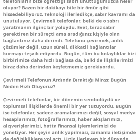
telefonların bize öğrettiği sabrı unuttuğumuzda neler
oluyor? Bazen bir dakikayı bile bir ömür gibi
hissedebiliyoruz. Teknoloji ilerledikçe, sabır kavramı da
unutuluyor. Çevirmeli telefonlar, belki de o sabrı
yaratmanın ilginç bir yoluydu. Evet, biraz sabır
gerektiren bir süreçti ama aradığınız kişiyle olan
bağlantınız daha derindi. Telefonu çevirmek, anlık
çözümler değil, uzun süreli, dikkatli bağlantılar
kurmayı teşvik ediyordu. Bugün, tüm bu kolaylıklar bizi
birbirimize daha hızlı bağlasa da, belki de ilişkilerimizi
biraz daha derinden keşfetmemiz gerekiyordu.
Çevirmeli Telefonun Ardında Bıraktığı Miras: Bugün
Neden Hızlı Oluyoruz?
Çevirmeli telefonlar, bir dönemin sembolüydü ve
toplumsal ilişkilerde önemli bir yer tutuyordu. Bugün
ise telefonlar, sadece aramalarımızı değil, sosyal medya
hesaplarımızı, fotoğraflarımızı, haber akışlarımızı,
alışverişlerimizi, hatta finansal işlemlerimizi de
yönetiyor. Her şeyin anlık yapılması, zamanla iletişimde
de değişikliklere yol açtı. Hızla ilerleyen bir dünyada,