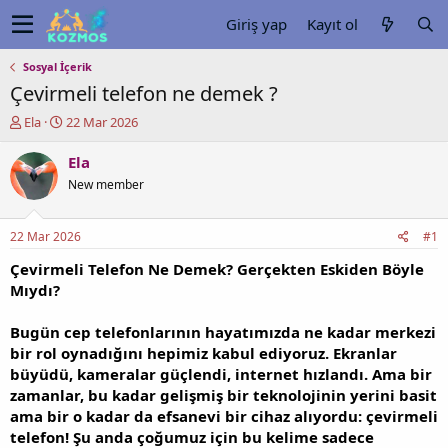
Giriş yap
Kayıt ol
Sosyal İçerik
Çevirmeli telefon ne demek ?
K
B
Ela
22 Mar 2026
o
a
n
ş
Ela
u
l
New member
y
a
u
n
b
g
22 Mar 2026
#1
a
ı
ş
ç
Çevirmeli Telefon Ne Demek? Gerçekten Eskiden Böyle
l
t
Mıydı?
a
a
t
r
Bugün cep telefonlarının hayatımızda ne kadar merkezi
a
i
bir rol oynadığını hepimiz kabul ediyoruz. Ekranlar
n
h
büyüdü, kameralar güçlendi, internet hızlandı. Ama bir
i
zamanlar, bu kadar gelişmiş bir teknolojinin yerini basit
ama bir o kadar da efsanevi bir cihaz alıyordu: çevirmeli
telefon! Şu anda çoğumuz için bu kelime sadece