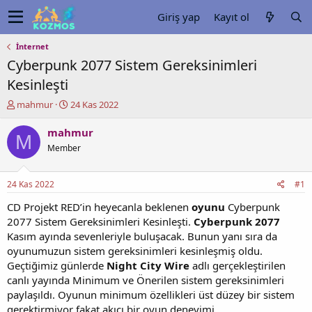
Giriş yap
Kayıt ol
İnternet
Cyberpunk 2077 Sistem Gereksinimleri
Kesinleşti
K
B
mahmur
24 Kas 2022
o
a
n
ş
mahmur
M
u
l
Member
y
a
u
n
b
g
24 Kas 2022
#1
a
ı
ş
ç
CD Projekt RED’in heyecanla beklenen
oyunu
Cyberpunk
l
t
2077 Sistem Gereksinimleri Kesinleşti.
Cyberpunk 2077
a
a
Kasım ayında sevenleriyle buluşacak. Bunun yanı sıra da
t
r
oyunumuzun sistem gereksinimleri kesinleşmiş oldu.
a
i
Geçtiğimiz günlerde
Night City Wire
adlı gerçekleştirilen
n
h
canlı yayında Minimum ve Önerilen sistem gereksinimleri
i
paylaşıldı. Oyunun minimum özellikleri üst düzey bir sistem
gerektirmiyor fakat akıcı bir oyun deneyimi