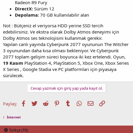
Radeon R9 Fury
DirectX:
Sürüm 12
Depolama:
70 GB kullanılabilir alan
Not : Bütçeniz el veriyorsa HDD yerine SSD tercih
edebilirsiniz. Ve ekstra olarak Dolby Atmos deneyimi için
Dolby Atmos ses teknolojisini kullanmak gerekir.
Yapılan canlı yayında Cyberpunk 2077 oyununun The Witcher
3 oyunundan daha kısa olması bekleniyor. Ve Cyberpunk
2077 toplam gelişim süreci boyunca iki kez ertelendi. Oyun,
19 Kasım
PlayStation 4, PlayStation 5, Xbox One, Xbox Series
X Series , Google Stadia ve PC platformları için piyasaya
sürülecek.
Cevap yazmak için giriş yap yada kayıt ol.
Facebook
Twitter
Reddit
Pinterest
Tumblr
WhatsApp
E-posta
Link
Paylaş:
İnternet
Türkçe (TR)