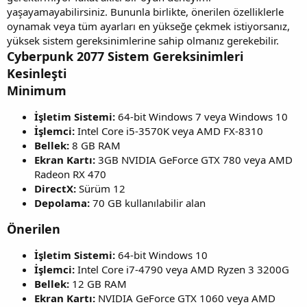
yaşayamayabilirsiniz. Bununla birlikte, önerilen özelliklerle
oynamak veya tüm ayarları en yükseğe çekmek istiyorsanız,
yüksek sistem gereksinimlerine sahip olmanız gerekebilir.
Cyberpunk 2077 Sistem Gereksinimleri
Kesinleşti
Minimum
İşletim Sistemi:
64-bit Windows 7 veya Windows 10
İşlemci:
Intel Core i5-3570K veya AMD FX-8310
Bellek:
8 GB RAM
Ekran Kartı:
3GB NVIDIA GeForce GTX 780 veya AMD
Radeon RX 470
DirectX:
Sürüm 12
Depolama:
70 GB kullanılabilir alan
Önerilen
İşletim Sistemi:
64-bit Windows 10
İşlemci:
Intel Core i7-4790 veya AMD Ryzen 3 3200G
Bellek:
12 GB RAM
Ekran Kartı:
NVIDIA GeForce GTX 1060 veya AMD