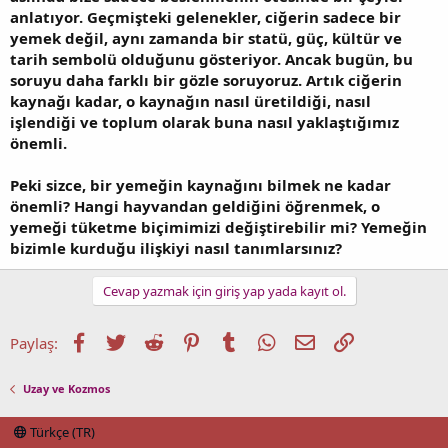
anlatıyor. Geçmişteki gelenekler, ciğerin sadece bir
yemek değil, aynı zamanda bir statü, güç, kültür ve
tarih sembolü olduğunu gösteriyor. Ancak bugün, bu
soruyu daha farklı bir gözle soruyoruz. Artık ciğerin
kaynağı kadar, o kaynağın nasıl üretildiği, nasıl
işlendiği ve toplum olarak buna nasıl yaklaştığımız
önemli.
Peki sizce, bir yemeğin kaynağını bilmek ne kadar
önemli? Hangi hayvandan geldiğini öğrenmek, o
yemeği tüketme biçimimizi değiştirebilir mi? Yemeğin
bizimle kurduğu ilişkiyi nasıl tanımlarsınız?
Cevap yazmak için giriş yap yada kayıt ol.
Facebook
Twitter
Reddit
Pinterest
Tumblr
WhatsApp
E-posta
Link
Paylaş:
Uzay ve Kozmos
Türkçe (TR)