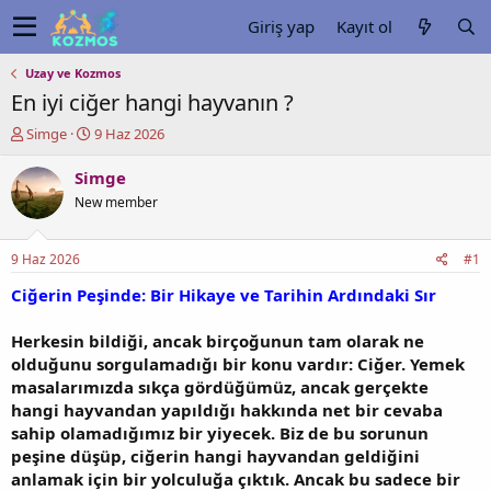
Giriş yap
Kayıt ol
Uzay ve Kozmos
En iyi ciğer hangi hayvanın ?
K
B
Simge
9 Haz 2026
o
a
n
ş
Simge
u
l
New member
y
a
u
n
b
g
9 Haz 2026
#1
a
ı
ş
ç
Ciğerin Peşinde: Bir Hikaye ve Tarihin Ardındaki Sır
l
t
a
a
Herkesin bildiği, ancak birçoğunun tam olarak ne
t
r
olduğunu sorgulamadığı bir konu vardır: Ciğer. Yemek
a
i
masalarımızda sıkça gördüğümüz, ancak gerçekte
n
h
hangi hayvandan yapıldığı hakkında net bir cevaba
i
sahip olamadığımız bir yiyecek. Biz de bu sorunun
peşine düşüp, ciğerin hangi hayvandan geldiğini
anlamak için bir yolculuğa çıktık. Ancak bu sadece bir