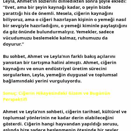
Leyla, Ahmet’in sözlerini dinledikten sonra şöyle ekledi:
“Evet, ama bir şeyin kaynağı kadar, o şeyin bizde
yarattığı his de önemli. Mesela, ciğerin kaynağını
biliyoruz, ama o ciğeri hazırlayan kişinin o yemeği nasıl
bir sevgiyle hazırladığını, o yemeği kiminle paylaştığını
da göz önünde bulundurmalıyız. Yemekler, sadece
vücudumuzu beslemekle kalmaz, ruhumuzu da
doyurur.”
Bu sohbet, Ahmet ve Leyla’nın farklı bakış açılarını
yansıtan bir tartışma halini almıştı. Ahmet, ciğerin
kaynağını ve onun endüstriyel üretim sürecini
sorgularken, Leyla, yemeğin duygusal ve toplumsal
bağlamındaki yerini vurguluyordu.
Sonuç: Ciğerin Hikayesindeki Gizem ve Bugünün
Perspektifi
Ahmet ve Leyla’nın sohbeti, ciğerin tarihsel, kültürel ve
toplumsal yönlerinin ne kadar derin olabileceğini
gösterdi. Ciğerin hangi hayvandan yapıldığı sorusu,
aslında bize sadece beslenmenin ötesinde bir şeyler