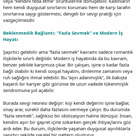
veya “kendini feda etme” örüntülerine dönüşebilir. Kadınların
hem kendi duygusal sınırlarını koruması hem de karşı tarafın
sınırlarına saygı göstermesi, dengeli bir sevgi pratiği için
vazgeçilmezdir.
Beklenmedik Bağlantı: “Fazla Sevmek” ve Modern İş
Hayatı
Şaşırtıcı gelebilir ama “fazla sevmek” kavramı sadece romantik
ilişkilerle sınırlı değildir. Modern iş hayatında da bu kavram,
benzer şekilde karşımıza çıkar. Bir çalışan, işine o kadar fazla
bağlı olabilir ki kendi sosyal hayatını, dinlenme zamanını veya
ruh sağlığını ihmal edebilir. Bu “aşırı adanmışlık”, ilk bakışta
başarılı bir kariyer gibi görünse de uzun vadede tükenmişlik
sendromuna yol açabilir.
Burada sevgi nesnesi değişir: kişi kendi değerini işine bağlar,
onay arar, sürekli daha fazlasını vermeye çalışır. Bu durumda
“fazla sevmek”, sağlıksız bir idolizasyon haline dönüşür. İnsan,
kendini aşırı bir gayret içine sokarken gerçek ihtiyaçlarını göz
ardı eder. Bu durum, ilişkilerde yaşanan duygusal aşırılıklarla
şaşırtıcı şekilde paralel bir pattern oluşturur.