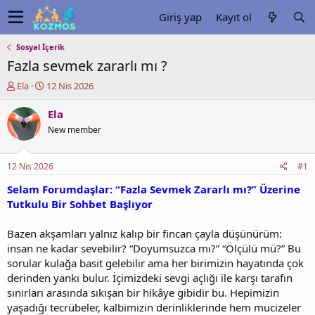
Giriş yap
Kayıt ol
Sosyal İçerik
Fazla sevmek zararlı mı ?
K
B
Ela
12 Nis 2026
o
a
n
ş
Ela
u
l
New member
y
a
u
n
b
g
12 Nis 2026
#1
a
ı
ş
ç
Selam Forumdaşlar: “Fazla Sevmek Zararlı mı?” Üzerine
l
t
Tutkulu Bir Sohbet Başlıyor
a
a
t
r
Bazen akşamları yalnız kalıp bir fincan çayla düşünürüm:
a
i
insan ne kadar sevebilir? “Doyumsuzca mı?” “Ölçülü mü?” Bu
n
h
sorular kulağa basit gelebilir ama her birimizin hayatında çok
i
derinden yankı bulur. İçimizdeki sevgi açlığı ile karşı tarafın
sınırları arasında sıkışan bir hikâye gibidir bu. Hepimizin
yaşadığı tecrübeler, kalbimizin derinliklerinde hem mucizeler