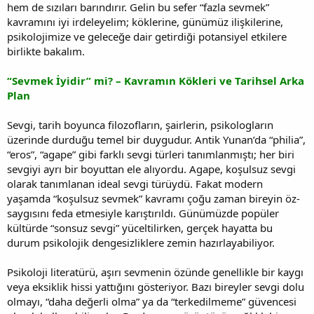
hem de sızıları barındırır. Gelin bu sefer “fazla sevmek”
kavramını iyi irdeleyelim; köklerine, günümüz ilişkilerine,
psikolojimize ve geleceğe dair getirdiği potansiyel etkilere
birlikte bakalım.
“Sevmek İyidir” mi? – Kavramın Kökleri ve Tarihsel Arka
Plan
Sevgi, tarih boyunca filozofların, şairlerin, psikologların
üzerinde durduğu temel bir duygudur. Antik Yunan’da “philia”,
“eros”, “agape” gibi farklı sevgi türleri tanımlanmıştı; her biri
sevgiyi ayrı bir boyuttan ele alıyordu. Agape, koşulsuz sevgi
olarak tanımlanan ideal sevgi türüydü. Fakat modern
yaşamda “koşulsuz sevmek” kavramı çoğu zaman bireyin öz-
saygısını feda etmesiyle karıştırıldı. Günümüzde popüler
kültürde “sonsuz sevgi” yüceltilirken, gerçek hayatta bu
durum psikolojik dengesizliklere zemin hazırlayabiliyor.
Psikoloji literatürü, aşırı sevmenin özünde genellikle bir kaygı
veya eksiklik hissi yattığını gösteriyor. Bazı bireyler sevgi dolu
olmayı, “daha değerli olma” ya da “terkedilmeme” güvencesi