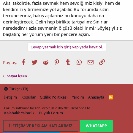
Aksi takdirde, fazla sevmek hem sevdiğimiz kişiyi hem de
kendimizi yitirmemize yol açabilir. Bu forumda sizin
tecrübeleriniz, bakış açılarınız bu konuyu daha da
derinleştirecek. Gelin hep birlikte tartışalım: Sınırlar
nerededir? Fazla sevmenin ölçüsü olabilir mi? Söyleşiyi siz
başlatın; her yorum yeni bir pencere açsın.
Cevap yazmak için giriş yap yada kayıt ol.
Facebook
Twitter
Reddit
Pinterest
Tumblr
WhatsApp
E-posta
Link
Paylaş:
Sosyal İçerik
Türkçe (TR)
İletişim
Koşullar
Gizlilik Politikası
Yardım
Anasayfa
R
S
S
Forum software by XenForo™
© 2010-2019 XenForo Ltd.
Kalabalık Yalnızlık
Büyük Forum
İLETIŞIM VE REKLAM HATLARIMIZ
WHATSAPP