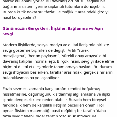
olarak kullanabiliyorlar. Bu davranış örüntüsü, sağlıklı bir
bağlanma sistemi yerine saplantılı tutumlara dönüşebilir.
Burada kritik nokta şu: “fazla” ile “sağlıklı” arasındaki çizgiyi
nasıl koruyabiliriz?
Günümüzün Gerçekleri: İlişkiler, Bağlanma ve Aşırı
Sevgi
Modern ilişkilerde, sosyal medya ve dijital iletişimle birlikte
sevgi gösterme biçimleri de değişti. Artık “sürekli
mesajlaşma”, “her an paylaşım”, “sürekli onay arayışı” gibi
davranış kalıpları normalleşti. Birçok insan, sevgiyi ifade etme
biçimini dijital etkileşimlerle tanımlamaya başladı. Bu durum
sevgi ihtiyacını beslerken, taraflar arasındaki gerçek sınırların
bulanıklaşmasına yol açabiliyor.
Fazla sevmek, zamanla karşı tarafın kendini boğulmuş
hissetmesine, özgürlüğünü kısıtlanmış algılamasına ve ilişki
içinde dengesizliklere neden olabilir. Burada hem bireysel
farkındalık hem de karşılıklı iletişim becerileri önemli rol
oynar. İlişkinin matematiği basit değildir; bir tarafın “daha
fazla sevgi” talebi, diğer tarafın “özgürlük ihtiyacı” ile