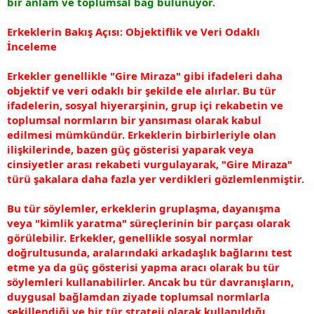
bir anlam ve toplumsal bağ bulunuyor.
Erkeklerin Bakış Açısı: Objektiflik ve Veri Odaklı
İnceleme
Erkekler genellikle "Gire Miraza" gibi ifadeleri daha
objektif ve veri odaklı bir şekilde ele alırlar. Bu tür
ifadelerin, sosyal hiyerarşinin, grup içi rekabetin ve
toplumsal normların bir yansıması olarak kabul
edilmesi mümkündür. Erkeklerin birbirleriyle olan
ilişkilerinde, bazen güç gösterisi yaparak veya
cinsiyetler arası rekabeti vurgulayarak, "Gire Miraza"
türü şakalara daha fazla yer verdikleri gözlemlenmiştir.
Bu tür söylemler, erkeklerin gruplaşma, dayanışma
veya "kimlik yaratma" süreçlerinin bir parçası olarak
görülebilir. Erkekler, genellikle sosyal normlar
doğrultusunda, aralarındaki arkadaşlık bağlarını test
etme ya da güç gösterisi yapma aracı olarak bu tür
söylemleri kullanabilirler. Ancak bu tür davranışların,
duygusal bağlamdan ziyade toplumsal normlarla
şekillendiği ve bir tür strateji olarak kullanıldığı