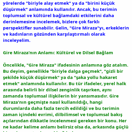
yörelerde "biriyle alay etmek" ya da "birini küçük
düşürmek" anlamında kullanılır. Ancak, bu terimin
toplumsal ve kültürel bağlamdaki etkilerini daha
derinlemesine incelemek, bizlere çok farklı
perspektifler sunabilir. Gelin, "Gire Miraza"yı, erkeklerin
ve kadınların gözünden karşılaştırmalı olarak
inceleyelim.
Gire Miraza’nın Anlamı: Kültürel ve Dilsel Bağlam
Öncelikle, "Gire Miraza" ifadesinin anlamına göz atalım.
Bu deyim, genellikle "biriyle dalga geçmek", "gizli bir
şekilde küçük düşürmek" ya da "şaka yollu hakaret
etmek" anlamında kullanılır. Bu tür ifadeler, yerel halk
arasında belirli bir dilsel zenginlik taşırken, aynı
zamanda toplumsal ilişkilerin bir yansımasıdır. Gire
Miraza'nın geçmişte nasıl kullanıldığı, hangi
durumlarda daha fazla tercih edildiği ve bu terimin
zaman içindeki evrimi, dilbilimsel ve toplumsal bakış
açılarından dikkatle incelenmesi gereken bir konu. Her
ne kadar kelime anlamı belirsiz olsa da, arkasında güçlü