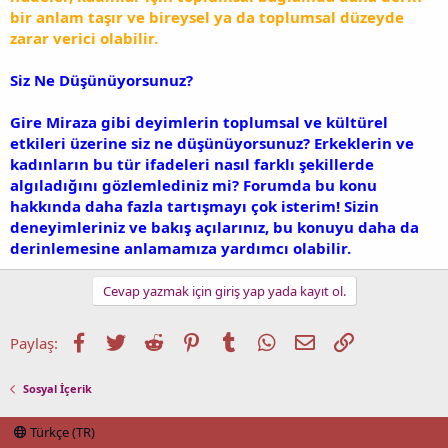
bir anlam taşır ve bireysel ya da toplumsal düzeyde
zarar verici olabilir.
Siz Ne Düşünüyorsunuz?
Gire Miraza gibi deyimlerin toplumsal ve kültürel
etkileri üzerine siz ne düşünüyorsunuz? Erkeklerin ve
kadınların bu tür ifadeleri nasıl farklı şekillerde
algıladığını gözlemlediniz mi? Forumda bu konu
hakkında daha fazla tartışmayı çok isterim! Sizin
deneyimleriniz ve bakış açılarınız, bu konuyu daha da
derinlemesine anlamamıza yardımcı olabilir.
Cevap yazmak için giriş yap yada kayıt ol.
Facebook
Twitter
Reddit
Pinterest
Tumblr
WhatsApp
E-posta
Link
Paylaş:
Sosyal İçerik
Türkçe (TR)