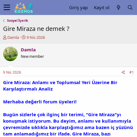
Giriş yap
Kayıt ol
Sosyal İçerik
Gire Miraza ne demek ?
K
B
Damla
9 Nis 2026
o
a
n
ş
Damla
u
l
New member
y
a
u
n
b
g
9 Nis 2026
#1
a
ı
ş
ç
Gire Miraza: Anlamı ve Toplumsal Yeri Üzerine Bir
l
t
Karşılaştırmalı Analiz
a
a
t
r
Merhaba değerli forum üyeleri!
a
i
n
h
Bugün sizlerle çok ilginç bir terimi, "Gire Miraza"yı
i
konuşmak istiyorum. Bu deyim, anlamı ve kullanımıyla
çevremizde sıklıkla karşılaştığımız ama bazen iç yüzünü
tam anlamadığımız bir ifade. Gire Miraza, bazı