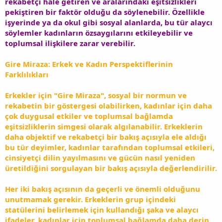
rekabetçi hale getiren ve aralarındaki eşitsizlikleri
pekiştiren bir faktör olduğu da söylenebilir. Özellikle
işyerinde ya da okul gibi sosyal alanlarda, bu tür alaycı
söylemler kadınların özsaygılarını etkileyebilir ve
toplumsal ilişkilere zarar verebilir.
Gire Miraza: Erkek ve Kadın Perspektiflerinin
Farklılıkları
Erkekler için "Gire Miraza", sosyal bir normun ve
rekabetin bir göstergesi olabilirken, kadınlar için daha
çok duygusal etkiler ve toplumsal bağlamda
eşitsizliklerin simgesi olarak algılanabilir. Erkeklerin
daha objektif ve rekabetçi bir bakış açısıyla ele aldığı
bu tür deyimler, kadınlar tarafından toplumsal etkileri,
cinsiyetçi dilin yayılmasını ve gücün nasıl yeniden
üretildiğini sorgulayan bir bakış açısıyla değerlendirilir.
Her iki bakış açısının da geçerli ve önemli olduğunu
unutmamak gerekir. Erkeklerin grup içindeki
statülerini belirlemek için kullandığı şaka ve alaycı
ifadeler, kadınlar için toplumsal bağlamda daha derin