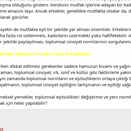
ışma olduğunu gösterir. Kendisini mutfak işlerine adayan bir kadı
irme amacını taşır. Ancak erkekler, genellikle mutfakta olsalar da
larak görürler.
cinsiyetin de mutfakta eşit bir şekilde yer alması önemlidir. Erkek
a fazla rol üstlenmesi, kadınların üzerindeki yükü hafifletebilir
r şekilde paylaşılması, toplumsal cinsiyet normlarının sorgulanma
 Dikkat Edilmesi Gereken Sosyal Faktörler
rken dikkat edilmesi gerekenler sadece hamurun kıvamı ve yağın sıc
aman, toplumsal cinsiyet, ırk, sınıf ve kültür gibi faktörlerle yak
 aynı zamanda toplumsal normların ve eşitsizliklerin ortaya çıktığı b
tmanın, toplumsal cinsiyet eşitliğini tartışmanın ve eşitliği sağla
eleneksel yemekler, toplumsal eşitsizlikleri değiştirme ve yeni nor
k için neler yapılabilir?
pp
osta
Link