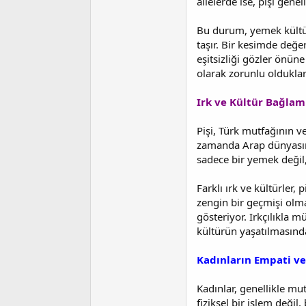
ailelerde ise, pişi gene
Bu durum, yemek kültürün
taşır. Bir kesimde değer
eşitsizliği gözler önün
olarak zorunlu oldukları
Irk ve Kültür Bağlam
Pişi, Türk mutfağının v
zamanda Arap dünyasında
sadece bir yemek değil,
Farklı ırk ve kültürler, 
zengin bir geçmişi olm
gösteriyor. Irkçılıkla m
kültürün yaşatılmasında
Kadınların Empati ve
Kadınlar, genellikle mu
fiziksel bir işlem deği