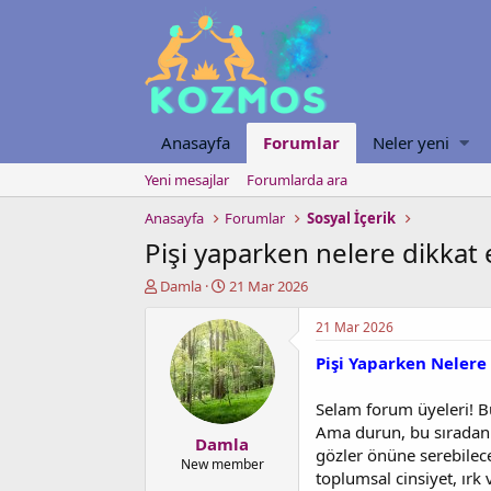
Anasayfa
Forumlar
Neler yeni
Yeni mesajlar
Forumlarda ara
Anasayfa
Forumlar
Sosyal İçerik
Pişi yaparken nelere dikkat 
K
B
Damla
21 Mar 2026
o
a
n
ş
21 Mar 2026
u
l
Pişi Yaparken Nelere 
y
a
u
n
b
g
Selam forum üyeleri! B
a
ı
Ama durun, bu sıradan bi
Damla
ş
ç
gözler önüne serebilece
l
t
New member
toplumsal cinsiyet, ırk 
a
a