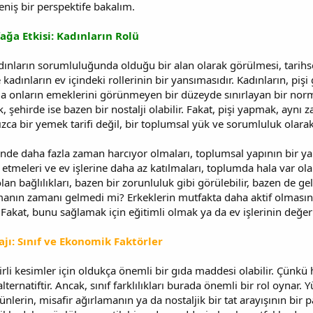
niş bir perspektife bakalım.
ağa Etkisi: Kadınların Rolü
dınların sorumluluğunda olduğu bir alan olarak görülmesi, tarihsel
ve kadınların ev içindeki rollerinin bir yansımasıdır. Kadınların, p
ında onların emeklerini görünmeyen bir düzeyde sınırlayan bir norm
k, şehirde ise bazen bir nostalji olabilir. Fakat, pişi yapmak, aynı
zca bir yemek tarifi değil, bir toplumsal yük ve sorumluluk olarak 
inde daha fazla zaman harcıyor olmaları, toplumsal yapının bir ya
etmeleri ve ev işlerine daha az katılmaları, toplumda hala var olan
an bağlılıkları, bazen bir zorunluluk gibi görülebilir, bazen de gel
anın zamanı gelmedi mi? Erkeklerin mutfakta daha aktif olmasının,
 Fakat, bunu sağlamak için eğitimli olmak ya da ev işlerinin değer
jı: Sınıf ve Ekonomik Faktörler
elirli kesimler için oldukça önemli bir gıda maddesi olabilir. Çün
ernatiftir. Ancak, sınıf farklılıkları burada önemli bir rol oynar. Yü
nlerin, misafir ağırlamanın ya da nostaljik bir tat arayışının bir par