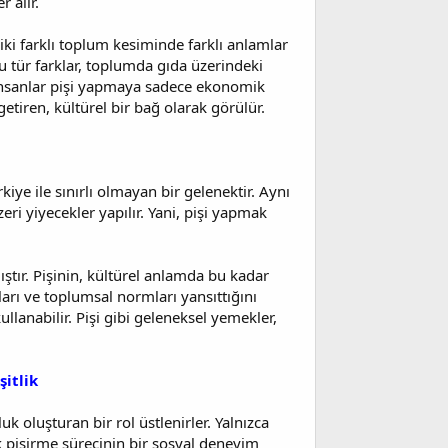
 alır.
, iki farklı toplum kesiminde farklı anlamlar
 Bu tür farklar, toplumda gıda üzerindeki
ı insanlar pişi yapmaya sadece ekonomik
getiren, kültürel bir bağ olarak görülür.
iye ile sınırlı olmayan bir gelenektir. Aynı
ri yiyecekler yapılır. Yani, pişi yapmak
lmıştır. Pişinin, kültürel anlamda bu kadar
rı ve toplumsal normları yansıttığını
ullanabilir. Pişi gibi geleneksel yemekler,
itlik
k oluşturan bir rol üstlenirler. Yalnızca
ek pişirme sürecinin bir sosyal deneyim