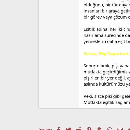
olduğunu, bir tür dayan
insanları bir araya get
bir görev veya çözüm o
Eşitlik adına, her iki 
hazırlama sürecinde dah
yemeklerin daha eşit bi
Sonuç: Pişi Yaparken
Sonuç olarak, pişi yapa
mutfakta geçirdiğimiz z
pişirilen bir yer değil,
aslında kültürümüzü yaşa
Peki, sizce pişi gibi g
Mutfakta eşitlik sağlama
Facebook
Twitter
Reddit
Pinterest
Tumblr
WhatsA
E-p
Paylaş: