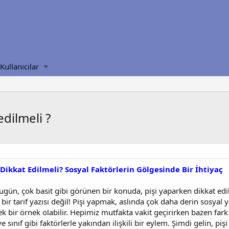
Kullanıcılar
edilmeli ?
Dikkat Edilmeli? Sosyal Faktörlerin Gölgesinde Bir İhtiyaç
ugün, çok basit gibi görünen bir konuda, pişi yaparken dikkat e
r tarif yazısı değil! Pişi yapmak, aslında çok daha derin sosyal ya
k bir örnek olabilir. Hepimiz mutfakta vakit geçirirken bazen fa
ve sınıf gibi faktörlerle yakından ilişkili bir eylem. Şimdi gelin, p