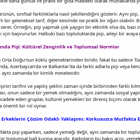
llikle daha günlük ve pratik bir gıda maddesi olarak mutfaklarda yer
ün, sınıfsal farklılıklarla nasıl şekillendiğini gösterir. Aynı pişi
li bir geleneksel tarif, diğer kesimde ise pratik bir öğün olabilir.
e serer. Örneğin, pişi yapmak çok yaygın bir etkinlik olsa da, baz
 için başvururlar. Halbuki bazı topluluklarda pişi, aileyi bir araya 
ında Pişi: Kültürel Zenginlik ve Toplumsal Normlar
e Orta Doğu’nun köklü geleneklerinden biridir, fakat bu sadece Türk
, Azerbaycan’da ve Balkanlar’da da farklı adlarla pişi veya benze
 aynı zamanda bir kimlik meselesidir.
pişinin tarifini ve yapılış şeklini zaman içinde birbirinden farklı kı
ası, onun sadece bir yemek olmadığını, aynı zamanda sosyal yapıla
ücadele eden gruplar, kültürel yemekleri bir direniş biçimi olarak k
 önemli bir rol oynar.
 Erkeklerin Çözüm Odaklı Yaklaşımı: Korkusuzca Mutfakta Eş
tfakta pişi yaparken, sadece yemeği değil, aynı zamanda bir toplulu
l, bir toplumsal bağ kurma aracıdır. Kadınların bu bakış açısı, yem