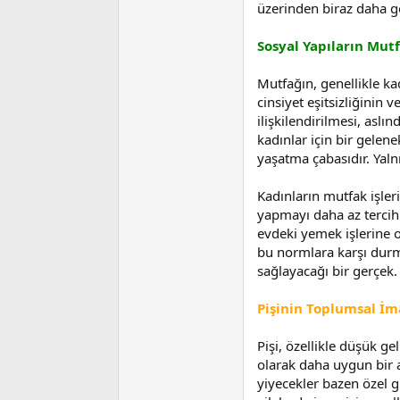
üzerinden biraz daha ge
t
r
a
i
n
h
Sosyal Yapıların Mutf
i
Mutfağın, genellikle ka
cinsiyet eşitsizliğinin 
ilişkilendirilmesi, asl
kadınlar için bir gelene
yaşatma çabasıdır. Yalnı
Kadınların mutfak işler
yapmayı daha az tercih 
evdeki yemek işlerine ol
bu normlara karşı durm
sağlayacağı bir gerçek.
Pişinin Toplumsal İma
Pişi, özellikle düşük g
olarak daha uygun bir alt
yiyecekler bazen özel gü