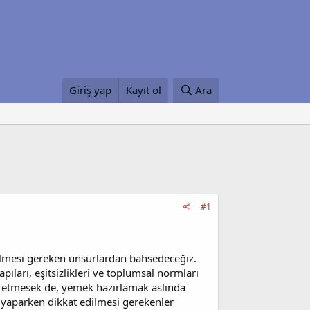
Giriş yap
Kayıt ol
Ara
#1
dilmesi gereken unsurlardan bahsedeceğiz.
pıları, eşitsizlikleri ve toplumsal normları
rk etmesek de, yemek hazırlamak aslında
işi yaparken dikkat edilmesi gerekenler