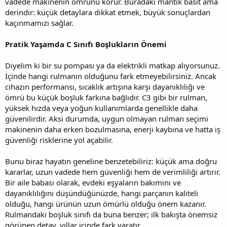
vadede makinenin ömrünü korur. Buradaki mantık basit ama
derindir: küçük detaylara dikkat etmek, büyük sonuçlardan
kaçınmamızı sağlar.
Pratik Yaşamda C Sınıfı Boşlukların Önemi
Diyelim ki bir su pompası ya da elektrikli matkap alıyorsunuz.
İçinde hangi rulmanın olduğunu fark etmeyebilirsiniz. Ancak
cihazın performansı, sıcaklık artışına karşı dayanıklılığı ve
ömrü bu küçük boşluk farkına bağlıdır. C3 gibi bir rulman,
yüksek hızda veya yoğun kullanımlarda genellikle daha
güvenilirdir. Aksi durumda, uygun olmayan rulman seçimi
makinenin daha erken bozulmasına, enerji kaybına ve hatta iş
güvenliği risklerine yol açabilir.
Bunu biraz hayatın geneline benzetebiliriz: küçük ama doğru
kararlar, uzun vadede hem güvenliği hem de verimliliği artırır.
Bir aile babası olarak, evdeki eşyaların bakımını ve
dayanıklılığını düşündüğünüzde, hangi parçanın kaliteli
olduğu, hangi ürünün uzun ömürlü olduğu önem kazanır.
Rulmandaki boşluk sınıfı da buna benzer; ilk bakışta önemsiz
görünen detay, yıllar içinde fark yaratır.