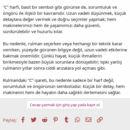
“C” harfi, basit bir sembol gibi görünse de, sorumluluk ve
öngörü ile ilişkili bir kavramdır. Uzun vadeli düşünmek, küçük
detaylara değer vermek ve doğru seçimler yapmak; hem
makinelerimizi hem de yaşamımızı daha güvenli,
sürdürülebilir ve huzurlu kılar.
Bu nedenle, rulman seçerken veya herhangi bir teknik karar
verirken, yüzeyde görünen bilgiye değil, uzun vadeli etkilerine
bakmak önemlidir. Çünkü hayat, küçük ihmallerin
birikmesiyle bazen büyük sorunlara dönüşebilir; tıpkı yanlış
rulmanın yıllar sonra ciddi arızalara yol açması gibi.
Rulmandaki “C” işareti, bu nedenle sadece bir harf değil,
sorumluluk ve öngörünün sembolüdür. Küçük bir detay, hem
makinenin hem de hayatın daha sağlıklı ilerlemesini sağlar.
Cevap yazmak için giriş yap yada kayıt ol.
Facebook
Twitter
Reddit
Pinterest
Tumblr
WhatsApp
E-posta
Link
Paylaş: