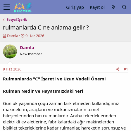
Giriş yap
Kayıt ol
Sosyal İçerik
rulmanlarda C ne anlama gelir ?
K
B
Damla
9 Haz 2026
o
a
n
ş
Damla
u
l
New member
y
a
u
n
b
g
9 Haz 2026
#1
a
ı
ş
ç
Rulmanlarda "C" İşareti ve Uzun Vadeli Önemi
l
t
a
a
Rulman Nedir ve Hayatımızdaki Yeri
t
r
a
i
Günlük yaşamda çoğu zaman fark etmeden kullandığımız
n
h
makinelerin, araçların ve mekanizmaların temel
i
bileşenlerinden biri rulmanlardır. Araba tekerleklerinden
elektrikli ev aletlerine, fabrikalardaki ağır makinelerden
bisiklet tekerleklerine kadar rulmanlar, hareketin sorunsuz ve