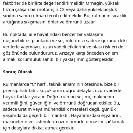
faktörler de birlikte değerlendirilmelidir. Örneğin, yüksek
hızda çalışan bir motor için C3 veya daha yüksek boşluk
sınıfına sahip rulman tercih edilmelidir. Bu, rulmanın sıcaklık
arttığında sıkışmasını önler ve ömrünü uzatır.
Bu noktada, aile hayatındaki benzer bir yaklaşımı
düşünebiliriz: planlama ve seçimlerimizi sadece görünürdeki
verilerle yapmayız; uzun vadeli etkilerini ve olası riskleri de
göz önünde bulundururuz. Arızaya karşı önceden önlem
almak, sorumluluk sahibi bir yaklaşımın göstergesidir.
Sonuç Olarak
Rulmanlarda “C” harfi, teknik anlamının ötesinde, bize bir
prensip hatırlatır: küçük ama doğru detaylar, uzun vadede
büyük farklar yaratır. Doğru rulman seçimi, makinenin
verimliliğini, güvenliğini ve ömrünü doğrudan etkiler. Bu,
sadece üretim veya mühendislik meselesi değil, günlük
yaşamda da geçerli bir mantıktır. Hayatımızdaki eşyaların,
makinelerin ve sistemlerin uzun ömürlü olmasını sağlamak
için detaylara dikkat etmek gerekir.