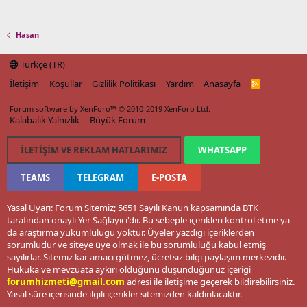
Hasan
Türkçe (TR)
İletişim
Koşullar
Gizlilik Politikası
Yardım
Anasayfa
R
S
S
Forum software by XenForo™
© 2010-2019 XenForo Ltd.
Kalabalık Yalnızlık
Büyük Forum
İLETIŞIM VE REKLAM HATLARIMIZ
WHATSAPP
TEAMS
TELEGRAM
E-POSTA
Yasal Uyarı: Forum Sitemiz; 5651 Sayılı Kanun kapsamında BTK
tarafından onaylı Yer Sağlayıcı'dır. Bu sebeple içerikleri kontrol etme ya
da araştırma yükümlülüğü yoktur. Üyeler yazdığı içeriklerden
sorumludur ve siteye üye olmak ile bu sorumluluğu kabul etmiş
sayılırlar. Sitemiz kar amacı gütmez, ücretsiz bilgi paylaşım merkezidir.
Hukuka ve mevzuata aykırı olduğunu düşündüğünüz içeriği
forumhizmeti@gmail.com
adresi ile iletişime geçerek bildirebilirsiniz.
Yasal süre içerisinde ilgili içerikler sitemizden kaldırılacaktır.