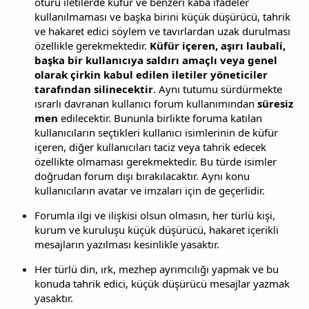
ötürü iletilerde küfür ve benzeri kaba ifadeler
kullanılmaması ve başka birini küçük düşürücü, tahrik
ve hakaret edici söylem ve tavırlardan uzak durulması
özellikle gerekmektedir.
Küfür içeren, aşırı laubali,
başka bir kullanıcıya saldırı amaçlı veya genel
olarak çirkin kabul edilen iletiler yöneticiler
tarafından silinecektir
. Aynı tutumu sürdürmekte
ısrarlı davranan kullanıcı forum kullanımından
süresiz
men
edilecektir. Bununla birlikte foruma katılan
kullanıcıların seçtikleri kullanıcı isimlerinin de küfür
içeren, diğer kullanıcıları taciz veya tahrik edecek
özellikte olmaması gerekmektedir. Bu türde isimler
doğrudan forum dışı bırakılacaktır. Aynı konu
kullanıcıların avatar ve imzaları için de geçerlidir.
Forumla ilgi ve ilişkisi olsun olmasın, her türlü kişi,
kurum ve kuruluşu küçük düşürücü, hakaret içerikli
mesajların yazılması kesinlikle yasaktır.
Her türlü din, ırk, mezhep ayrımcılığı yapmak ve bu
konuda tahrik edici, küçük düşürücü mesajlar yazmak
yasaktır.