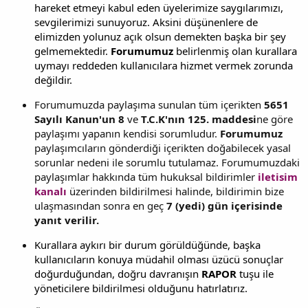
hareket etmeyi kabul eden üyelerimize saygılarımızı,
sevgilerimizi sunuyoruz. Aksini düşünenlere de
elimizden yolunuz açık olsun demekten başka bir şey
gelmemektedir.
Forumumuz
belirlenmiş olan kurallara
uymayı reddeden kullanıcılara hizmet vermek zorunda
değildir.
Forumumuzda paylaşıma sunulan tüm içerikten
5651
Sayılı Kanun'un 8
ve
T.C.K'nın 125. maddesi
ne göre
paylaşımı yapanın kendisi sorumludur.
Forumumuz
paylaşımcıların gönderdiği içerikten doğabilecek yasal
sorunlar nedeni ile sorumlu tutulamaz. Forumumuzdaki
paylaşımlar hakkında tüm hukuksal bildirimler
iletisim
kanalı
üzerinden bildirilmesi halinde, bildirimin bize
ulaşmasından sonra en geç
7 (yedi) gün içerisinde
yanıt verilir.
Kurallara aykırı bir durum görüldüğünde, başka
kullanıcıların konuya müdahil olması üzücü sonuçlar
doğurduğundan, doğru davranışın
RAPOR
tuşu ile
yöneticilere bildirilmesi olduğunu hatırlatırız.