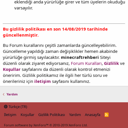
eklendiği anda yürürlüğe girer ve tüm üyelerin okuduğu
varsayılır.
Bu gizlilik politikası en son 14/08/2019 tarihinde
güncellenmiştir.
Bu Forum kurallarını çeşitli zamanlarda güncelleyebilirim.
Güncelleme yapıldığı zaman değişiklikler hemen akabinde
yürürlüğe girmiş sayılacaktır.
minecraftrehberi
Siteyi
düzenli olarak ziyaret ediyorsanız,
Forum Kuralları
,
Gizlilik
ve
Koşullar
sayfalarını da düzenli olarak kontrol etmenizi
öneririm. Gizlilik politikamız ile ilgili her türlü soru ve
önerileriniz için
iletişim
sayfasını kullanınız.
Yardım
Türkçe (TR)
İletişim
Koşullar
Gizlilik Politikası
Yardım
Anasayfa
R
S
S
Forum software by XenForo™
© 2010-2019 XenForo Ltd.