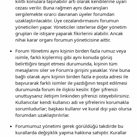
kilitli konulara taşınabilir artı olarak kendilerine uyarı
cezası verilir. Buna rağmen aynı davranışları
sergilemekte ısrarcı davranan üyeler forumdan
uzaklaştırılacaktır. Üye cezalandırmasını forumun
yöneticileri yapar. Yöneticiler isterlerse diğer yönetim
grupları ile istişare yaparak fikirlerini alabilir. Ancak
nihai karar organı forumun yöneticisine aittir.
Forum Yönetimi aynı kişinin birden fazla rumuz veya
isimle, farklı kişilermiş gibi aynı konuda görüş
belirttiğini tespit etmesi durumunda, kişinin tüm
mesajlarını siler ve Forum'a girişini yasaklar. Yine buna
bağlı olarak aynı kişinin birden fazla e-posta adresi ile
başvurarak farklı isimler ile yazdığının tespit edilmesi
durumunda forum ile ilişkisi kesilir. Eğer şifrenizi
unuttuysanız iletişim linkinden şifrenizi isteyebilirsiniz.
Kullanıcılar kendi kullanıcı adı ve şifrelerini korumakla
sorumludurlar; başkası kullanır ve kural dışı yazı olursa
forumdan uzaklaştırılırlar.
Forumumuz yönetimi gerek görüldüğü takdirde bu
kurallarda değişiklik yapma hakkına sahiptir. Kurallar