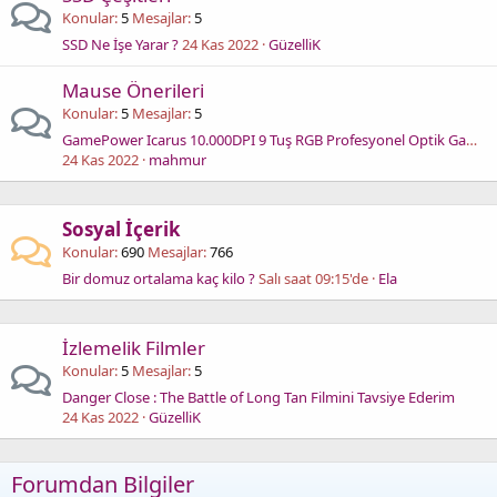
Konular
5
Mesajlar
5
SSD Ne İşe Yarar ?
24 Kas 2022
GüzelliK
Mause Önerileri
Konular
5
Mesajlar
5
GamePower Icarus 10.000DPI 9 Tuş RGB Profesyonel Optik Gaming Mouse
24 Kas 2022
mahmur
Sosyal İçerik
Konular
690
Mesajlar
766
Bir domuz ortalama kaç kilo ?
Salı saat 09:15'de
Ela
İzlemelik Filmler
Konular
5
Mesajlar
5
Danger Close : The Battle of Long Tan Filmini Tavsiye Ederim
24 Kas 2022
GüzelliK
Forumdan Bilgiler