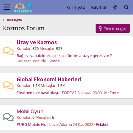
Giriş yap
Kayıt ol
Anasayfa
Kozmos Forum
Yeni mesajlar
Uzay ve Kozmos
Konular
876
Mesajlar
957
Bağ evi yapabilmek için kaç dönüm araziye gerek var ?
Salı saat 00:21'de
Simge
Global Ekonomi Haberleri
Konular
1.5K
Mesajlar
1.5K
Fosil nedir ve nasıl oluşur EODEV ?
Salı saat 03:39'de
Emre
Mobil Oyun
Konular
6
Mesajlar
6
PUBG Mobile Hızlı Level Atlama
24 Kas 2022
Felaket