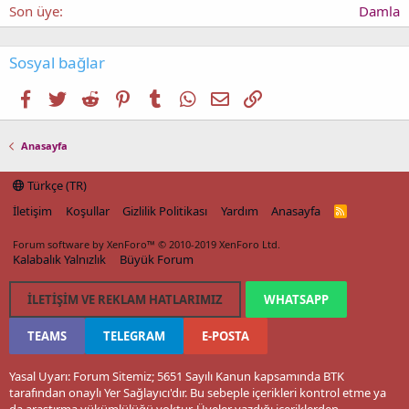
Son üye
Damla
Sosyal bağlar
Facebook
Twitter
Reddit
Pinterest
Tumblr
WhatsApp
E-posta
Link
Anasayfa
Türkçe (TR)
İletişim
Koşullar
Gizlilik Politikası
Yardım
Anasayfa
R
S
S
Forum software by XenForo™
© 2010-2019 XenForo Ltd.
Kalabalık Yalnızlık
Büyük Forum
İLETIŞIM VE REKLAM HATLARIMIZ
WHATSAPP
TEAMS
TELEGRAM
E-POSTA
Yasal Uyarı: Forum Sitemiz; 5651 Sayılı Kanun kapsamında BTK
tarafından onaylı Yer Sağlayıcı'dır. Bu sebeple içerikleri kontrol etme ya