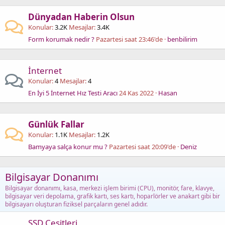
Dünyadan Haberin Olsun
Konular
3.2K
Mesajlar
3.4K
Form korumak nedir ?
Pazartesi saat 23:46'de
benbilirim
İnternet
Konular
4
Mesajlar
4
En İyi 5 İnternet Hız Testi Aracı
24 Kas 2022
Hasan
Günlük Fallar
Konular
1.1K
Mesajlar
1.2K
Bamyaya salça konur mu ?
Pazartesi saat 20:09'de
Deniz
Bilgisayar Donanımı
Bilgisayar donanımı, kasa, merkezi işlem birimi (CPU), monitör, fare, klavye,
bilgisayar veri depolama, grafik kartı, ses kartı, hoparlörler ve anakart gibi bir
bilgisayarı oluşturan fiziksel parçaların genel adıdır.
SSD Çeşitleri