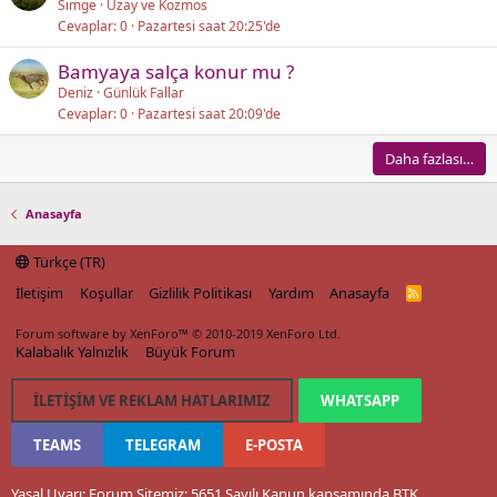
Simge
Uzay ve Kozmos
Cevaplar
0
Pazartesi saat 20:25'de
Bamyaya salça konur mu ?
Deniz
Günlük Fallar
Cevaplar
0
Pazartesi saat 20:09'de
Daha fazlası…
Anasayfa
Türkçe (TR)
İletişim
Koşullar
Gizlilik Politikası
Yardım
Anasayfa
R
S
S
Forum software by XenForo™
© 2010-2019 XenForo Ltd.
Kalabalık Yalnızlık
Büyük Forum
İLETIŞIM VE REKLAM HATLARIMIZ
WHATSAPP
TEAMS
TELEGRAM
E-POSTA
Yasal Uyarı: Forum Sitemiz; 5651 Sayılı Kanun kapsamında BTK