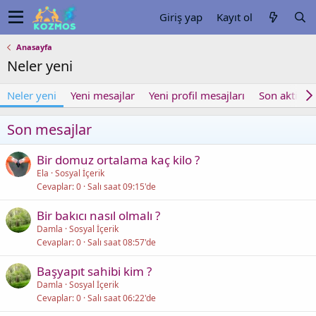
Giriş yap
Kayıt ol
Anasayfa
Neler yeni
Neler yeni
Yeni mesajlar
Yeni profil mesajları
Son aktivite
Son mesajlar
Bir domuz ortalama kaç kilo ?
Ela
Sosyal İçerik
Cevaplar
0
Salı saat 09:15'de
Bir bakıcı nasıl olmalı ?
Damla
Sosyal İçerik
Cevaplar
0
Salı saat 08:57'de
Başyapıt sahibi kim ?
Damla
Sosyal İçerik
Cevaplar
0
Salı saat 06:22'de