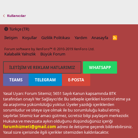
Kullanıcılar
Türkçe (TR)
İletişim
Koşullar
Gizlilik Politikası
Yardım
Anasayfa
R
S
S
Forum software by XenForo™
© 2010-2019 XenForo Ltd.
Kalabalık Yalnızlık
Büyük Forum
İLETIŞIM VE REKLAM HATLARIMIZ
WHATSAPP
TEAMS
TELEGRAM
E-POSTA
Yasal Uyarı: Forum Sitemiz; 5651 Sayılı Kanun kapsamında BTK
tarafından onaylı Yer Sağlayıcı'dır. Bu sebeple içerikleri kontrol etme ya
da araştırma yükümlülüğü yoktur. Üyeler yazdığı içeriklerden
sorumludur ve siteye üye olmak ile bu sorumluluğu kabul etmiş
sayılırlar. Sitemiz kar amacı gütmez, ücretsiz bilgi paylaşım merkezidir.
Hukuka ve mevzuata aykırı olduğunu düşündüğünüz içeriği
forumhizmeti@gmail.com
adresi ile iletişime geçerek bildirebilirsiniz.
Yasal süre içerisinde ilgili içerikler sitemizden kaldırılacaktır.