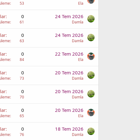
üleme
53
Ela
lar
0
24 Tem 2026
üleme
61
Damla
lar
0
24 Tem 2026
üleme
63
Damla
lar
0
22 Tem 2026
üleme
84
Ela
lar
0
20 Tem 2026
üleme
73
Damla
lar
0
20 Tem 2026
üleme
70
Damla
lar
0
20 Tem 2026
üleme
65
Ela
lar
0
18 Tem 2026
üleme
76
Damla