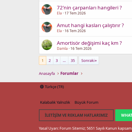
72'nin çarpanları hangileri ?
Ela
17 Tem 2026
Amut hangi kasları çalıştırır ?
Ela
16 Tem 2026
Amortisör değişimi kaç km ?
Damla
16 Tem 2026
1
2
3
…
35
Sonraki
Anasayfa
Forumlar
Türkçe (TR)
Kalabalık Yalnızlık
Büyük Forum
İLETIŞIM VE REKLAM HATLARIMIZ
WHAT
Yasal Uyarı: Forum Sitemiz; 5651 Sayılı Kanun kapsamı