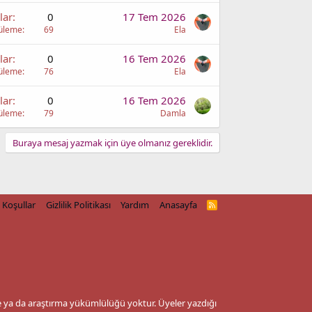
lar
0
17 Tem 2026
üleme
69
Ela
lar
0
16 Tem 2026
üleme
76
Ela
lar
0
16 Tem 2026
üleme
79
Damla
Buraya mesaj yazmak için üye olmanız gereklidir.
Koşullar
Gizlilik Politikası
Yardım
Anasayfa
R
S
S
me ya da araştırma yükümlülüğü yoktur. Üyeler yazdığı