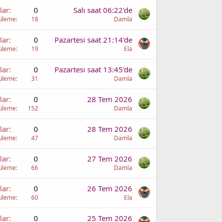
lar
0
Salı saat 06:22'de
üleme
18
Damla
lar
0
Pazartesi saat 21:14'de
üleme
19
Ela
lar
0
Pazartesi saat 13:45'de
üleme
31
Damla
lar
0
28 Tem 2026
üleme
152
Damla
lar
0
28 Tem 2026
üleme
47
Damla
lar
0
27 Tem 2026
üleme
66
Damla
lar
0
26 Tem 2026
üleme
60
Ela
lar
0
25 Tem 2026