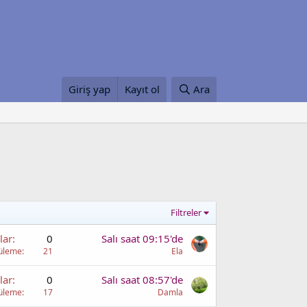
Giriş yap
Kayıt ol
Ara
Filtreler
lar
0
Salı saat 09:15'de
üleme
21
Ela
lar
0
Salı saat 08:57'de
üleme
17
Damla