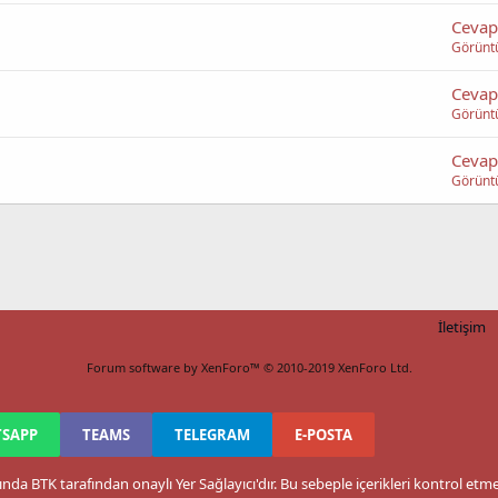
Cevap
Görünt
Cevap
Görünt
Cevap
Görünt
İletişim
Forum software by XenForo™
© 2010-2019 XenForo Ltd.
SAPP
TEAMS
TELEGRAM
E-POSTA
nda BTK tarafından onaylı Yer Sağlayıcı'dır. Bu sebeple içerikleri kontrol et