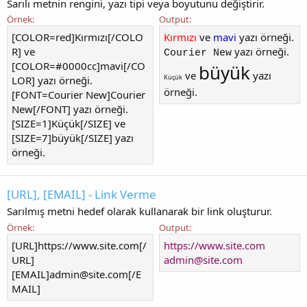
Sarılı metnin rengini, yazı tipi veya boyutunu değiştirir.
Örnek:
Output:
[COLOR=red]Kırmızı[/COLO
Kırmızı
ve
mavi
yazı örneği.
R] ve
yazı örneği.
Courier New
[COLOR=#0000cc]mavi[/CO
büyük
ve
yazı
Küçük
LOR] yazı örneği.
örneği.
[FONT=Courier New]Courier
New[/FONT] yazı örneği.
[SIZE=1]Küçük[/SIZE] ve
[SIZE=7]büyük[/SIZE] yazı
örneği.
[URL], [EMAIL] - Link Verme
Sarılmış metni hedef olarak kullanarak bir link oluşturur.
Örnek:
Output:
[URL]https://www.site.com[/
https://www.site.com
URL]
admin@site.com
[EMAIL]
admin@site.com
[/E
MAIL]