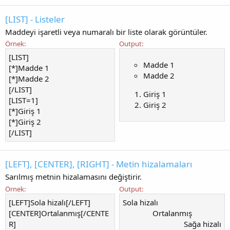
[LIST] - Listeler
Maddeyi işaretli veya numaralı bir liste olarak görüntüler.
Örnek:
Output:
[LIST]
Madde 1
[*]Madde 1
Madde 2
[*]Madde 2
[/LIST]
Giriş 1
[LIST=1]
Giriş 2
[*]Giriş 1
[*]Giriş 2
[/LIST]
[LEFT], [CENTER], [RIGHT] - Metin hizalamaları
Sarılmış metnin hizalamasını değiştirir.
Örnek:
Output:
[LEFT]Sola hizalı[/LEFT]
Sola hizalı​
[CENTER]Ortalanmış[/CENTE
Ortalanmış​
R]
Sağa hizalı​