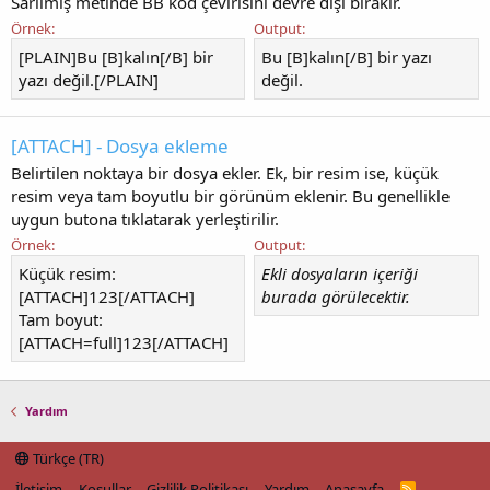
Sarılmış metinde BB kod çevirisini devre dışı bırakır.
Örnek:
Output:
[PLAIN]Bu [B]kalın[/B] bir
Bu [B]kalın[/B] bir yazı
yazı değil.[/PLAIN]
değil.
[ATTACH] - Dosya ekleme
Belirtilen noktaya bir dosya ekler. Ek, bir resim ise, küçük
resim veya tam boyutlu bir görünüm eklenir. Bu genellikle
uygun butona tıklatarak yerleştirilir.
Örnek:
Output:
Küçük resim:
Ekli dosyaların içeriği
[ATTACH]123[/ATTACH]
burada görülecektir.
Tam boyut:
[ATTACH=full]123[/ATTACH]
Yardım
Türkçe (TR)
İletişim
Koşullar
Gizlilik Politikası
Yardım
Anasayfa
R