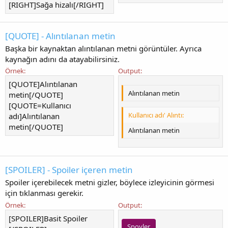
[RIGHT]Sağa hizalı[/RIGHT]
[QUOTE] - Alıntılanan metin
Başka bir kaynaktan alıntılanan metni görüntüler. Ayrıca
kaynağın adını da atayabilirsiniz.
Örnek:
Output:
[QUOTE]Alıntılanan
Alıntılanan metin
metin[/QUOTE]
[QUOTE=Kullanıcı
Kullanıcı adı' Alıntı:
adı]Alıntılanan
metin[/QUOTE]
Alıntılanan metin
[SPOILER] - Spoiler içeren metin
Spoiler içerebilecek metni gizler, böylece izleyicinin görmesi
için tıklanması gerekir.
Örnek:
Output:
[SPOILER]Basit Spoiler
Spoyler