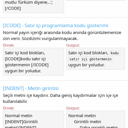
mutlu Türküm diyene...';
[/CODE]
[ICODE] - Satır içi programlama kodu gösterimi
Normal yayın içeriği arasında kodu anında görüntülemenize
izin verir. Sözdizimi vurgulanmayacak.
Örnek:
Output:
Satır içi kod blokları,
Satır içi kod blokları,
kodu
[ICODE]kodu satır içi
satır içi göstermenin
göstermenin [/ICODE]
uygun bir yoludur.
uygun bir yoludur.
[INDENT] - Metin girintisi
Seçili metni içe kaydırır. Daha geniş kaydırmalar için içe içe
kullanılabilir.
Örnek:
Output:
Normal metin
Normal metin
[INDENT]Girintili
Girintili metin​
metin[/INDENT]
Daha girintili metin​