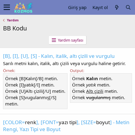
Giriş yap
Kayıt ol
Yardım
BB Kodu
Yardım sayfası
[B], [I], [U], [S] - Kalın, italik, altı çizili ve vurgulu
Sarılı metni kalın, italik, altı çizili veya vurgulu haline getirir.
Örnek:
Output:
Örnek [B]Kalın[/B] metin.
Örnek
Kalın
metin.
Örnek [I]yatık[/I] metin.
Örnek
yatık
metin.
Örnek [U]Altı çizili[/U] metin.
Örnek
Altı çizili
metin.
Örnek [S]vugulanmış[/S]
Örnek
vugulanmış
metin.
metin.
[COLOR=
renk
], [FONT=
yazı tipi
], [SIZE=
boyut
] - Metin
Rengi, Yazı Tipi ve Boyut