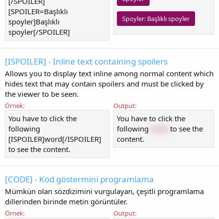
[/SPOILER]
[SPOILER=Başlıklı
Spoyler:
Başlıklı spoyler
spoyler]Başlıklı
spoyler[/SPOILER]
[ISPOILER] - Inline text containing spoilers
Allows you to display text inline among normal content which
hides text that may contain spoilers and must be clicked by
the viewer to be seen.
Örnek:
Output:
You have to click the
You have to click the
following
following
word
to see the
[ISPOILER]word[/ISPOILER]
content.
to see the content.
[CODE] - Kod göstermini programlama
Mümkün olan sözdizimini vurgulayan, çeşitli programlama
dillerinden birinde metin görüntüler.
Örnek:
Output: