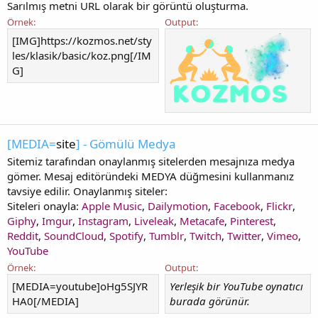
Sarılmış metni URL olarak bir görüntü oluşturma.
Örnek:
Output:
[IMG]https://kozmos.net/sty
les/klasik/basic/koz.png[/IM
G]
[MEDIA=
site
] - Gömülü Medya
Sitemiz tarafından onaylanmış sitelerden mesajnıza medya
gömer. Mesaj editöründeki MEDYA düğmesini kullanmanız
tavsiye edilir. Onaylanmış siteler:
Siteleri onayla:
Apple Music
,
Dailymotion
,
Facebook
,
Flickr
,
Giphy
,
Imgur
,
Instagram
,
Liveleak
,
Metacafe
,
Pinterest
,
Reddit
,
SoundCloud
,
Spotify
,
Tumblr
,
Twitch
,
Twitter
,
Vimeo
,
YouTube
Örnek:
Output:
[MEDIA=youtube]oHg5SJYR
Yerleşik bir YouTube oynatıcı
HA0[/MEDIA]
burada görünür.