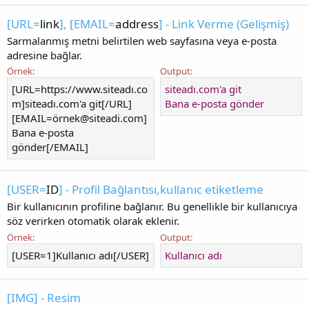
[URL=
link
], [EMAIL=
address
] - Link Verme (Gelişmiş)
Sarmalanmış metni belirtilen web sayfasına veya e-posta
adresine bağlar.
Örnek:
Output:
[URL=https://www.siteadı.co
siteadı.com'a git
m]siteadı.com'a git[/URL]
Bana e-posta gönder
[EMAIL=ö
rnek@siteadi.com
]
Bana e-posta
gönder[/EMAIL]
[USER=
ID
] - Profil Bağlantısı,kullanıc etiketleme
Bir kullanıcının profiline bağlanır. Bu genellikle bir kullanıcıya
söz verirken otomatik olarak eklenir.
Örnek:
Output:
[USER=1]Kullanıcı adı[/USER]
Kullanıcı adı
[IMG] - Resim