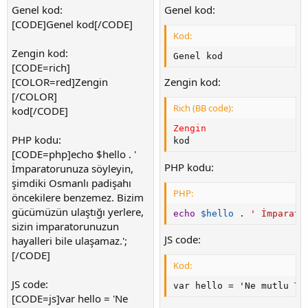
Genel kod:
Genel kod:
[CODE]Genel kod[/CODE]
Kod:
Zengin kod:
Genel kod
[CODE=rich]
[COLOR=red]Zengin
Zengin kod:
[/COLOR]
Rich (BB code):
kod[/CODE]
Zengin 
PHP kodu:
kod
[CODE=php]echo $hello . '
PHP kodu:
İmparatorunuza söyleyin,
şimdiki Osmanlı padişahı
PHP:
öncekilere benzemez. Bizim
gücümüzün ulaştığı yerlere,
echo
$hello
.
' İmparato
sizin imparatorunuzun
JS code:
hayalleri bile ulaşamaz.';
[/CODE]
Kod:
JS code:
var hello = 'Ne mutlu Tü
[CODE=js]var hello = 'Ne