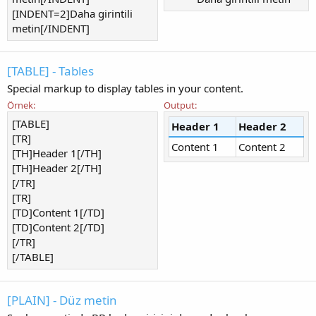
[INDENT=2]Daha girintili
metin[/INDENT]
[TABLE] - Tables
Special markup to display tables in your content.
Örnek:
Output:
[TABLE]
Header 1
Header 2
[TR]
Content 1
Content 2
[TH]Header 1[/TH]
[TH]Header 2[/TH]
[/TR]
[TR]
[TD]Content 1[/TD]
[TD]Content 2[/TD]
[/TR]
[/TABLE]
[PLAIN] - Düz metin