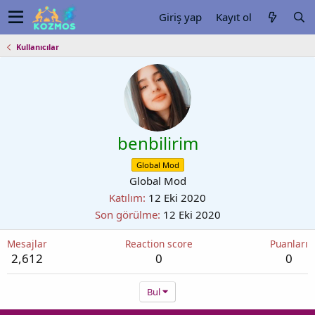
Giriş yap
Kayıt ol
Kullanıcılar
benbilirim
Global Mod
Global Mod
Katılım
12 Eki 2020
Son görülme
12 Eki 2020
Mesajlar
Reaction score
Puanları
2,612
0
0
Bul