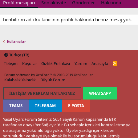
Profil mesajları
Son aktivite
Gönderiler
Hakkında
benbilirim adlı kullanıcının profili hakkında henüz mesaj yok.
Kullanıcılar
Türkçe (TR)
İletişim
Koşullar
Gizlilik Politikası
Yardım
Anasayfa
R
S
S
Forum software by XenForo™
© 2010-2019 XenForo Ltd.
Kalabalık Yalnızlık
Büyük Forum
İLETIŞIM VE REKLAM HATLARIMIZ
WHATSAPP
TEAMS
TELEGRAM
E-POSTA
Yasal Uyarı: Forum Sitemiz; 5651 Sayılı Kanun kapsamında BTK
tarafından onaylı Yer Sağlayıcı'dır. Bu sebeple içerikleri kontrol etme ya
da araştırma yükümlülüğü yoktur. Üyeler yazdığı içeriklerden
sorumludur ve siteye üye olmak ile bu sorumluluğu kabul etmiş