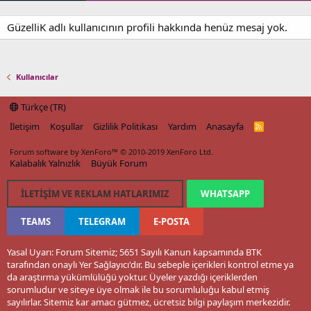
GüzelliK adlı kullanıcının profili hakkında henüz mesaj yok.
Kullanıcılar
Türkçe (TR)
İletişim
Koşullar
Gizlilik Politikası
Yardım
Anasayfa
R
S
S
Forum software by XenForo™
© 2010-2019 XenForo Ltd.
Kalabalık Yalnızlık
Büyük Forum
İLETIŞIM VE REKLAM HATLARIMIZ
WHATSAPP
TEAMS
TELEGRAM
E-POSTA
Yasal Uyarı: Forum Sitemiz; 5651 Sayılı Kanun kapsamında BTK
tarafından onaylı Yer Sağlayıcı'dır. Bu sebeple içerikleri kontrol etme ya
da araştırma yükümlülüğü yoktur. Üyeler yazdığı içeriklerden
sorumludur ve siteye üye olmak ile bu sorumluluğu kabul etmiş
sayılırlar. Sitemiz kar amacı gütmez, ücretsiz bilgi paylaşım merkezidir.