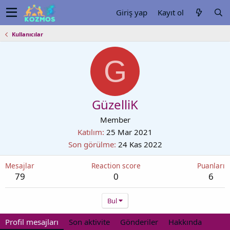
Giriş yap
Kayıt ol
Kullanıcılar
G
GüzelliK
Member
Katılım
25 Mar 2021
Son görülme
24 Kas 2022
Mesajlar
Reaction score
Puanları
79
0
6
Bul
Profil mesajları
Son aktivite
Gönderiler
Hakkında