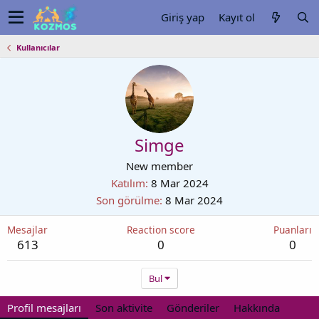
Giriş yap
Kayıt ol
Kullanıcılar
Simge
New member
Katılım
8 Mar 2024
Son görülme
8 Mar 2024
Mesajlar
Reaction score
Puanları
613
0
0
Bul
Profil mesajları
Son aktivite
Gönderiler
Hakkında