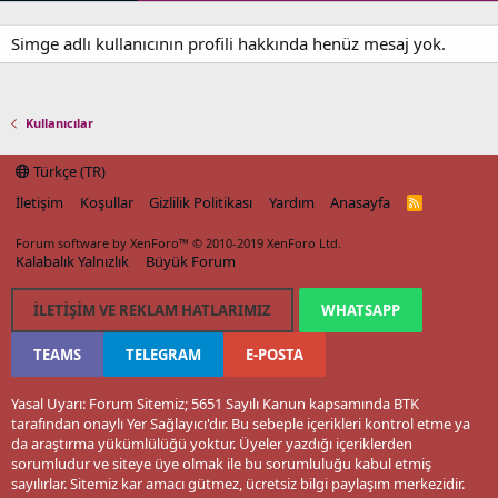
Simge adlı kullanıcının profili hakkında henüz mesaj yok.
Kullanıcılar
Türkçe (TR)
İletişim
Koşullar
Gizlilik Politikası
Yardım
Anasayfa
R
S
S
Forum software by XenForo™
© 2010-2019 XenForo Ltd.
Kalabalık Yalnızlık
Büyük Forum
İLETIŞIM VE REKLAM HATLARIMIZ
WHATSAPP
TEAMS
TELEGRAM
E-POSTA
Yasal Uyarı: Forum Sitemiz; 5651 Sayılı Kanun kapsamında BTK
tarafından onaylı Yer Sağlayıcı'dır. Bu sebeple içerikleri kontrol etme ya
da araştırma yükümlülüğü yoktur. Üyeler yazdığı içeriklerden
sorumludur ve siteye üye olmak ile bu sorumluluğu kabul etmiş
sayılırlar. Sitemiz kar amacı gütmez, ücretsiz bilgi paylaşım merkezidir.