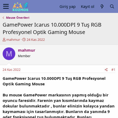
Giriş yap
Kayıt ol
Mause Önerileri
GamePower Icarus 10.000DPI 9 Tuş RGB
Profesyonel Optik Gaming Mouse
K
B
mahmur
24 Kas 2022
o
a
n
ş
mahmur
M
u
l
Member
y
a
u
n
b
g
24 Kas 2022
#1
a
ı
ş
ç
GamePower Icarus 10.000DPI 9 Tuş RGB Profesyonel
l
t
Optik Gaming Mouse
a
a
t
r
Bu mouse GamePower markasının yapmış olduğu bir
a
i
oyuncu faresidir. Farenin yan kısımlarında kaymaz
n
h
dokular bulunmaktadır , bunlar elinizin kolayca yandan
i
kaymaması için tasarlanmıştır. Bunların da yanında 9
adet fonksiyonel tuş bulunmaktadır. Bunları