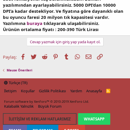
yazılımından ayarlayabilirsiniz. 5000 DPI’dan 10000
DPI’a kadar destekliyor. Ve fiyatına göre dayanıklı olan
bu oyuncu faresi 20 milyon tık kapasitesi vardır.
Yazılımına
buraya
tıklayarak ulaşabilirsiniz.
Ürünün ortalama fiyatı : 200-390 Türk Lirası
Cevap yazmak için giriş yap yada kayıt ol.
Facebook
Twitter
Reddit
Pinterest
Tumblr
WhatsApp
E-posta
Link
Paylaş:
Mause Önerileri
Türkçe (TR)
İletişim
Koşullar
Gizlilik Politikası
Yardım
Anasayfa
R
S
S
Forum software by XenForo™
© 2010-2019 XenForo Ltd.
Kalabalık Yalnızlık
Büyük Forum
İLETIŞIM VE REKLAM HATLARIMIZ
WHATSAPP