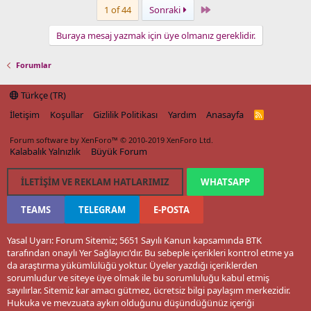
Last
1 of 44
Sonraki
Buraya mesaj yazmak için üye olmanız gereklidir.
Forumlar
Türkçe (TR)
İletişim
Koşullar
Gizlilik Politikası
Yardım
Anasayfa
R
S
S
Forum software by XenForo™
© 2010-2019 XenForo Ltd.
Kalabalık Yalnızlık
Büyük Forum
İLETIŞIM VE REKLAM HATLARIMIZ
WHATSAPP
TEAMS
TELEGRAM
E-POSTA
Yasal Uyarı: Forum Sitemiz; 5651 Sayılı Kanun kapsamında BTK
tarafından onaylı Yer Sağlayıcı'dır. Bu sebeple içerikleri kontrol etme ya
da araştırma yükümlülüğü yoktur. Üyeler yazdığı içeriklerden
sorumludur ve siteye üye olmak ile bu sorumluluğu kabul etmiş
sayılırlar. Sitemiz kar amacı gütmez, ücretsiz bilgi paylaşım merkezidir.
Hukuka ve mevzuata aykırı olduğunu düşündüğünüz içeriği