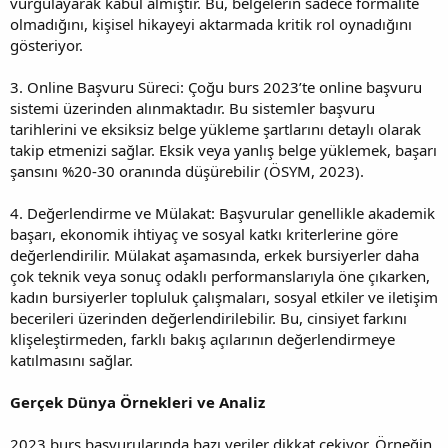
vurgulayarak kabul almıştır. Bu, belgelerin sadece formalite
olmadığını, kişisel hikayeyi aktarmada kritik rol oynadığını
gösteriyor.
3. Online Başvuru Süreci: Çoğu burs 2023’te online başvuru
sistemi üzerinden alınmaktadır. Bu sistemler başvuru
tarihlerini ve eksiksiz belge yükleme şartlarını detaylı olarak
takip etmenizi sağlar. Eksik veya yanlış belge yüklemek, başarı
şansını %20-30 oranında düşürebilir (ÖSYM, 2023).
4. Değerlendirme ve Mülakat: Başvurular genellikle akademik
başarı, ekonomik ihtiyaç ve sosyal katkı kriterlerine göre
değerlendirilir. Mülakat aşamasında, erkek bursiyerler daha
çok teknik veya sonuç odaklı performanslarıyla öne çıkarken,
kadın bursiyerler topluluk çalışmaları, sosyal etkiler ve iletişim
becerileri üzerinden değerlendirilebilir. Bu, cinsiyet farkını
klişeleştirmeden, farklı bakış açılarının değerlendirmeye
katılmasını sağlar.
Gerçek Dünya Örnekleri ve Analiz
2023 burs başvurularında bazı veriler dikkat çekiyor. Örneğin,