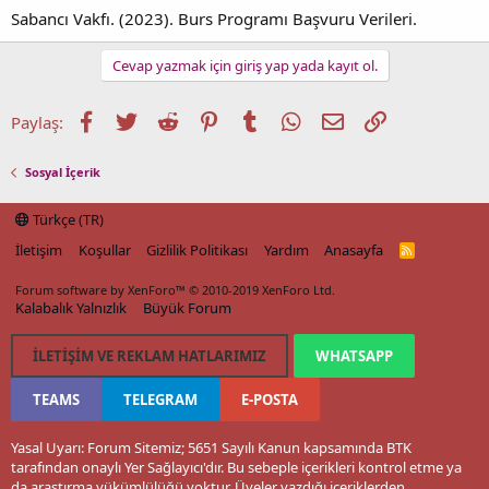
Sabancı Vakfı. (2023). Burs Programı Başvuru Verileri.
Cevap yazmak için giriş yap yada kayıt ol.
Facebook
Twitter
Reddit
Pinterest
Tumblr
WhatsApp
E-posta
Link
Paylaş:
Sosyal İçerik
Türkçe (TR)
İletişim
Koşullar
Gizlilik Politikası
Yardım
Anasayfa
R
S
S
Forum software by XenForo™
© 2010-2019 XenForo Ltd.
Kalabalık Yalnızlık
Büyük Forum
İLETIŞIM VE REKLAM HATLARIMIZ
WHATSAPP
TEAMS
TELEGRAM
E-POSTA
Yasal Uyarı: Forum Sitemiz; 5651 Sayılı Kanun kapsamında BTK
tarafından onaylı Yer Sağlayıcı'dır. Bu sebeple içerikleri kontrol etme ya
da araştırma yükümlülüğü yoktur. Üyeler yazdığı içeriklerden