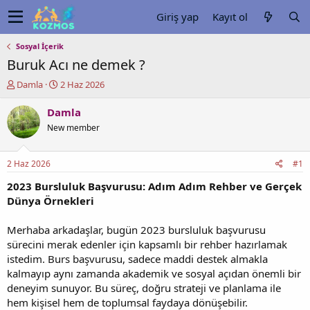
Giriş yap
Kayıt ol
Sosyal İçerik
Buruk Acı ne demek ?
K
B
Damla
2 Haz 2026
o
a
n
ş
Damla
u
l
New member
y
a
u
n
b
g
2 Haz 2026
#1
a
ı
ş
ç
2023 Bursluluk Başvurusu: Adım Adım Rehber ve Gerçek
l
t
Dünya Örnekleri
a
a
t
r
Merhaba arkadaşlar, bugün 2023 bursluluk başvurusu
a
i
sürecini merak edenler için kapsamlı bir rehber hazırlamak
n
h
istedim. Burs başvurusu, sadece maddi destek almakla
i
kalmayıp aynı zamanda akademik ve sosyal açıdan önemli bir
deneyim sunuyor. Bu süreç, doğru strateji ve planlama ile
hem kişisel hem de toplumsal faydaya dönüşebilir.