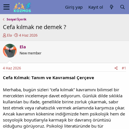
Giriş yap
Kayıt ol
Sosyal İçerik
Cefa kılmak ne demek ?
K
B
Ela
4 Haz 2026
o
a
n
ş
Ela
u
l
New member
y
a
u
n
b
g
4 Haz 2026
#1
a
ı
ş
ç
Cefa Kılmak: Tanım ve Kavramsal Çerçeve
l
t
a
a
Merhaba, bugün sizleri “cefa kılmak” kavramını bilimsel bir
t
r
mercekten incelemeye davet ediyorum. Günlük dilde sıklıkla
a
i
kullanılan bu ifade, genellikle birine zorluk çıkarmak, sabır
n
h
test etmek veya rahatsızlık vermek anlamında karşımıza çıkar.
i
Ancak kavramın kökenine indiğimizde hem psikolojik hem de
sosyolojik boyutlarıyla karmaşık bir davranış örüntüsü
olduğunu görüyoruz. Psikoloji literatüründe bu tür