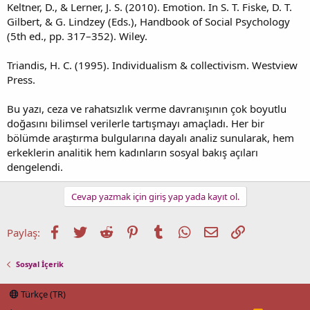
Keltner, D., & Lerner, J. S. (2010). Emotion. In S. T. Fiske, D. T.
Gilbert, & G. Lindzey (Eds.), Handbook of Social Psychology
(5th ed., pp. 317–352). Wiley.
Triandis, H. C. (1995). Individualism & collectivism. Westview
Press.
Bu yazı, ceza ve rahatsızlık verme davranışının çok boyutlu
doğasını bilimsel verilerle tartışmayı amaçladı. Her bir
bölümde araştırma bulgularına dayalı analiz sunularak, hem
erkeklerin analitik hem kadınların sosyal bakış açıları
dengelendi.
Cevap yazmak için giriş yap yada kayıt ol.
Facebook
Twitter
Reddit
Pinterest
Tumblr
WhatsApp
E-posta
Link
Paylaş:
Sosyal İçerik
Türkçe (TR)