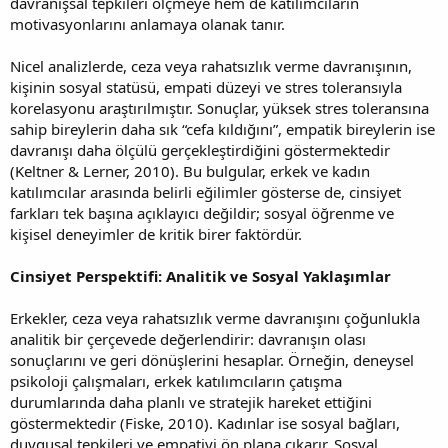
davranışsal tepkileri ölçmeye hem de katılımcıların
motivasyonlarını anlamaya olanak tanır.
Nicel analizlerde, ceza veya rahatsızlık verme davranışının,
kişinin sosyal statüsü, empati düzeyi ve stres toleransıyla
korelasyonu araştırılmıştır. Sonuçlar, yüksek stres toleransına
sahip bireylerin daha sık “cefa kıldığını”, empatik bireylerin ise
davranışı daha ölçülü gerçekleştirdiğini göstermektedir
(Keltner & Lerner, 2010). Bu bulgular, erkek ve kadın
katılımcılar arasında belirli eğilimler gösterse de, cinsiyet
farkları tek başına açıklayıcı değildir; sosyal öğrenme ve
kişisel deneyimler de kritik birer faktördür.
Cinsiyet Perspektifi: Analitik ve Sosyal Yaklaşımlar
Erkekler, ceza veya rahatsızlık verme davranışını çoğunlukla
analitik bir çerçevede değerlendirir: davranışın olası
sonuçlarını ve geri dönüşlerini hesaplar. Örneğin, deneysel
psikoloji çalışmaları, erkek katılımcıların çatışma
durumlarında daha planlı ve stratejik hareket ettiğini
göstermektedir (Fiske, 2010). Kadınlar ise sosyal bağları,
duygusal tepkileri ve empatiyi ön plana çıkarır. Sosyal