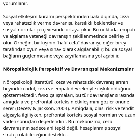
yorumlanır.
Sosyal etkileşim kuramı perspektifinden bakıldığında, ceza
veya rahatsızlık verme davranışı, karşılıklı beklentiler ve
sosyal normlar çerçevesinde ortaya çıkar. Bu noktada, empati
ve algılama yeteneği davranışın şekillenmesinde belirleyici
olur. Örneğin, bir kişinin “hafif cefa” davranışı, diğer birey
tarafından oyun veya sınav olarak algılanabilir; bu da sosyal
bağların güçlenmesine veya zayıflamasına yol açabilir.
Nöropsikolojik Perspektif ve Davranışsal Mekanizmalar
Nöropsikoloji literatürü, ceza ve rahatsızlık davranışlarının
beyindeki ödül, ceza ve empati devreleriyle ilişkili olduğunu
göstermektedir. fMRI çalışmaları, bu tür davranışlar sırasında
amigdala ve prefrontal korteksin etkileşimini gözler önüne
serer (Decety & Jackson, 2004). Amigdala, olası risk ve tehdit
algısıyla ilgiliyken, prefrontal korteks sosyal normları ve uzun
vadeli sonuçları değerlendirir. Bu mekanizma, ceza
davranışının sadece ani tepki değil, hesaplanmış sosyal
strateji olabileceğini destekler.